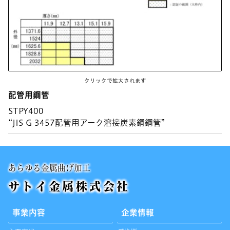
クリックで拡大されます
配管用鋼管
STPY400
“JIS G 3457配管用アーク溶接炭素鋼鋼管”
あらゆる金属曲げ加工
サトイ金属株式会社
事業内容
企業情報